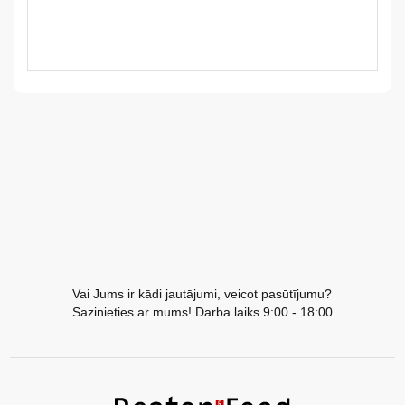
LV
LT
EE
EN
RU
Vai Jums ir kādi jautājumi, veicot pasūtījumu?
Sazinieties ar mums! Darba laiks 9:00 - 18:00