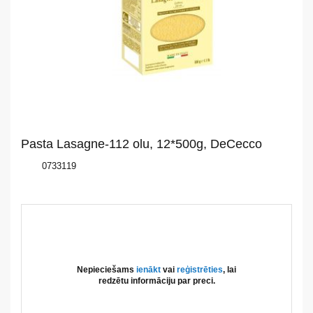
mums
Katalogs
Akcijas
Jaunumi
Pasta Lasagne-112 olu, 12*500g, DeCecco
Aktualitātes
0733119
Kontakti
Privātuma
politika
Nepieciešams
ienākt
vai
reģistrēties
, lai
redzētu informāciju par preci.