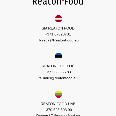
SIA REATON FOOD
+371 67023781
Horeca@ReatonFood.eu
REATON FOOD OÜ
+372 683 55 83
tellimus@reatonfood.eu
REATON FOOD UAB
+370 523 303 90
Reaton.LT@reatonfood.eu