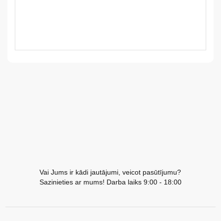
LV
LT
EE
EN
RU
Vai Jums ir kādi jautājumi, veicot pasūtījumu?
Sazinieties ar mums! Darba laiks 9:00 - 18:00