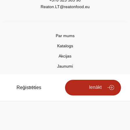
+370 523 303 90
Reaton.LT@reatonfood.eu
Par mums
Katalogs
Akcijas
Jaunumi
Aktualitātes
Kontakti
Ienākt
Reģistrēties
Privātuma politika
Copyright © 2025 REATON FOOD
Search engine powered by
ElasticSuite