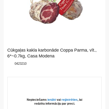
Par
mums
Katalogs
Akcijas
Jaunumi
Cūkgaļas kakla karbonāde Coppa Parma, vīt.,
Aktualitātes
6*~0.7kg, Casa Modena
0423210
Kontakti
Privātuma
politika
Nepieciešams
ienākt
vai
reģistrēties
, lai
redzētu informāciju par preci.