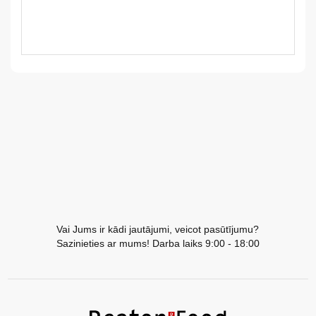
LV
LT
EE
EN
RU
Vai Jums ir kādi jautājumi, veicot pasūtījumu?
Sazinieties ar mums! Darba laiks 9:00 - 18:00