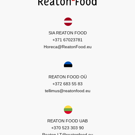
SIA REATON FOOD
+371 67023781
Horeca@ReatonFood.eu
REATON FOOD OÜ
+372 683 55 83
tellimus@reatonfood.eu
REATON FOOD UAB
+370 523 303 90
Reaton.LT@reatonfood.eu