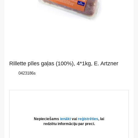
mums
Katalogs
Akcijas
Jaunumi
Rillette pīles gaļas (100%), 4*1kg, E. Artzner
Aktualitātes
0423186s
Kontakti
Privātuma
politika
Nepieciešams
ienākt
vai
reģistrēties
, lai
redzētu informāciju par preci.