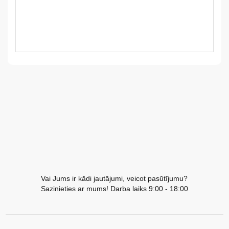
LV
LT
EE
EN
RU
Vai Jums ir kādi jautājumi, veicot pasūtījumu?
Sazinieties ar mums! Darba laiks 9:00 - 18:00