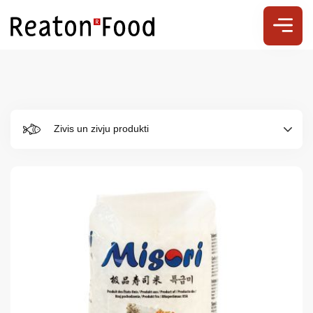
Zivis un zivju produkti