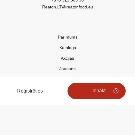
+370 523 303 90
Reaton.LT@reatonfood.eu
Par mums
Katalogs
Akcijas
Jaunumi
Aktualitātes
Kontakti
Ienākt
Reģistrēties
Privātuma politika
Copyright © 2025 REATON FOOD
Search engine powered by
ElasticSuite