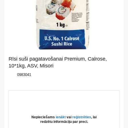
Par
mums
Katalogs
Akcijas
Jaunumi
Rīsi suši pagatavošanai Premium, Calrose,
Aktualitātes
10*1kg, ASV, Misori
0983041
Kontakti
Privātuma
politika
Nepieciešams
ienākt
vai
reģistrēties
, lai
redzētu informāciju par preci.