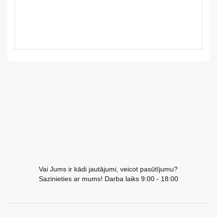
LV
LT
EE
EN
RU
Vai Jums ir kādi jautājumi, veicot pasūtījumu?
Sazinieties ar mums! Darba laiks 9:00 - 18:00