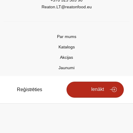
+370 523 303 90
Reaton.LT@reatonfood.eu
Par mums
Katalogs
Akcijas
Jaunumi
Aktualitātes
Kontakti
Ienākt
Reģistrēties
Privātuma politika
Copyright © 2025 REATON FOOD
Search engine powered by
ElasticSuite