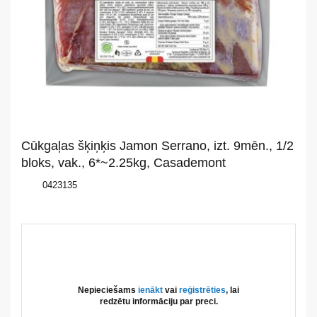
Par
mums
Katalogs
Akcijas
Jaunumi
Cūkgaļas šķiņķis Jamon Serrano, izt. 9mēn., 1/2
Aktualitātes
bloks, vak., 6*~2.25kg, Casademont
0423135
Kontakti
Privātuma
politika
Nepieciešams
ienākt
vai
reģistrēties
, lai
redzētu informāciju par preci.