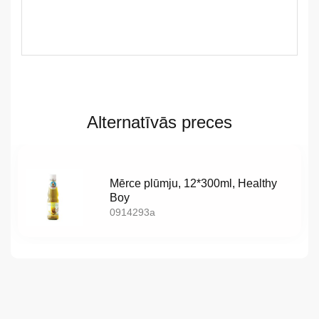
LV
Alternatīvās preces
LT
EE
Mērce plūmju, 12*300ml, Healthy
EN
Boy
0914293a
RU