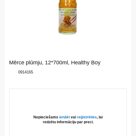
Par
mums
Katalogs
Akcijas
Mērce plūmju, 12*700ml, Healthy Boy
Jaunumi
0914165
Aktualitātes
Kontakti
Privātuma
Nepieciešams
ienākt
vai
reģistrēties
, lai
politika
redzētu informāciju par preci.