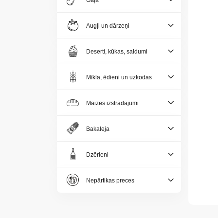
Gaļa
Jaunumi
Augļi un dārzeņi
Aktualitātes
Deserti, kūkas, saldumi
Kontakti
Mīkla, ēdieni un uzkodas
Privātuma
politika
Maizes izstrādājumi
Bakaleja
Dzērieni
LV
Nepārtikas preces
LT
EE