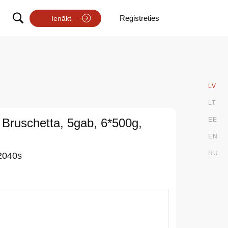
Reģistrēties
Ienākt
LV
LT
 Bruschetta, 5gab, 6*500g,
EE
EN
RU
2040s