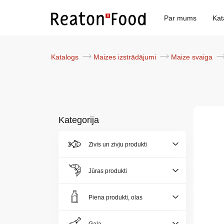
Par mums
Kat
Katalogs
Maizes izstrādājumi
Maize svaiga
Kategorija
Par
Zivis un zivju produkti
mums
Jūras produkti
Katalogs
Piena produkti, olas
Akcijas