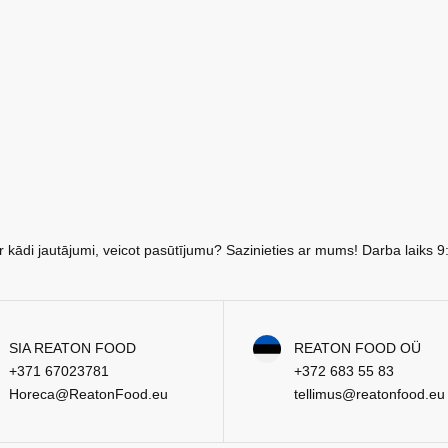
r kādi jautājumi, veicot pasūtījumu? Sazinieties ar mums! Darba laiks 9
SIA REATON FOOD
REATON FOOD OÜ
+371 67023781
+372 683 55 83
Horeca@ReatonFood.eu
tellimus@reatonfood.eu