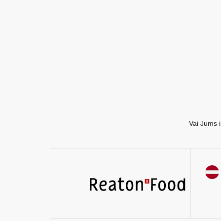
EN
RU
Vai Jums i