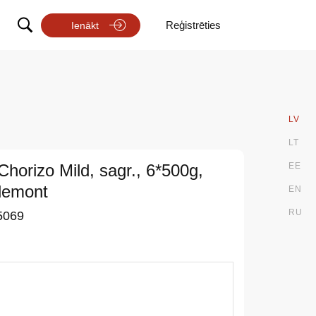
Reģistrēties
Ienākt
LV
LT
horizo Mild, sagr., 6*500g,
EE
demont
EN
RU
5069