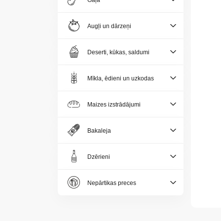
Gaļa
Jaunumi
Augļi un dārzeņi
Aktualitātes
Deserti, kūkas, saldumi
Kontakti
Mīkla, ēdieni un uzkodas
Privātuma
politika
Maizes izstrādājumi
Bakaleja
Dzērieni
LV
Nepārtikas preces
LT
EE