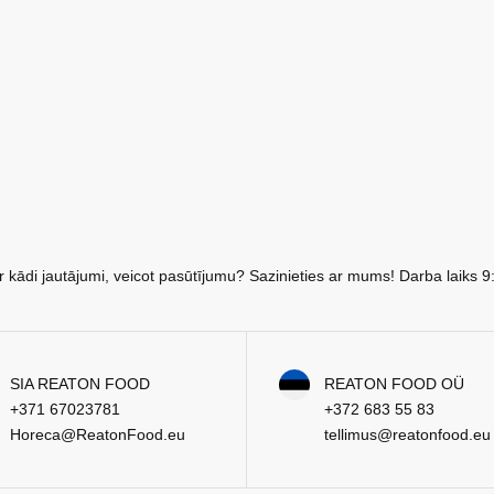
r kādi jautājumi, veicot pasūtījumu? Sazinieties ar mums! Darba laiks 9
SIA REATON FOOD
REATON FOOD OÜ
+371 67023781
+372 683 55 83
Horeca@ReatonFood.eu
tellimus@reatonfood.eu