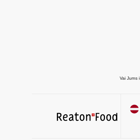
EN
RU
Vai Jums i