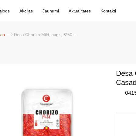
alogs
Akcijas
Jaunumi
Aktualitātes
Kontakti
ātas
Desa Chorizo Mild, sagr., 6*500g, Casademont
Desa C
Casa
041