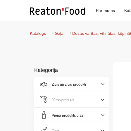
Par mums
Kat
Katalogs
Gaļa
Desas varītas, vītinātas, kūpin
Kategorija
Par
Zivis un zivju produkti
mums
Jūras produkti
Katalogs
Piena produkti, olas
Akcijas