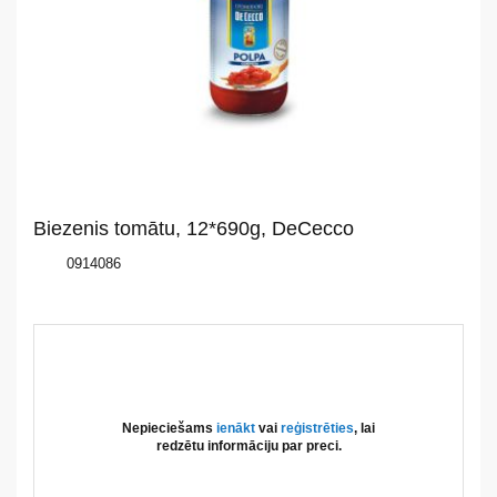
Par
mums
Katalogs
Akcijas
Biezenis tomātu, 12*690g, DeCecco
Jaunumi
0914086
Aktualitātes
Kontakti
Privātuma
Nepieciešams
ienākt
vai
reģistrēties
, lai
politika
redzētu informāciju par preci.