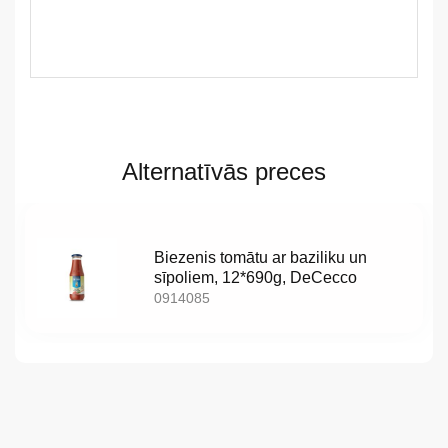
LV
Alternatīvās preces
LT
EE
Biezenis tomātu ar baziliku un
EN
sīpoliem, 12*690g, DeCecco
0914085
RU