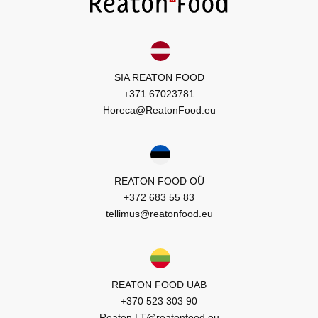
SIA REATON FOOD
+371 67023781
Horeca@ReatonFood.eu
REATON FOOD OÜ
+372 683 55 83
tellimus@reatonfood.eu
REATON FOOD UAB
+370 523 303 90
Reaton.LT@reatonfood.eu