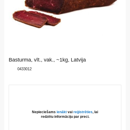
mums
Katalogs
Akcijas
Jaunumi
Basturma, vīt., vak., ~1kg, Latvija
Aktualitātes
0433012
Kontakti
Privātuma
politika
Nepieciešams
ienākt
vai
reģistrēties
, lai
redzētu informāciju par preci.