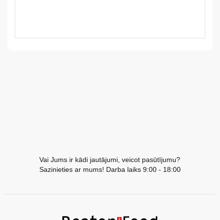
LV
LT
EE
EN
RU
Vai Jums ir kādi jautājumi, veicot pasūtījumu?
Sazinieties ar mums! Darba laiks 9:00 - 18:00