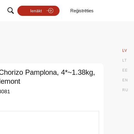
Reģistrēties
Ienākt
LV
LT
Chorizo Pamplona, 4*~1.38kg,
EE
demont
EN
RU
3081