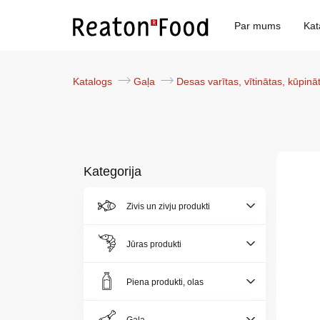
Par mums
Kat
Katalogs
Gaļa
Desas varītas, vītinātas, kūpin
Kategorija
Zivis un zivju produkti
Par
mums
Jūras produkti
Katalogs
Piena produkti, olas
Akcijas