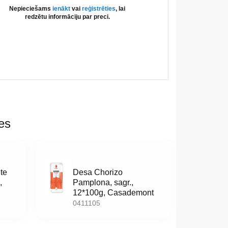
Nepieciešams
ienākt
vai
reģistrēties
, lai
redzētu informāciju par preci.
es
te
Desa Chorizo
,
Pamplona, sagr.,
12*100g, Casademont
0411105