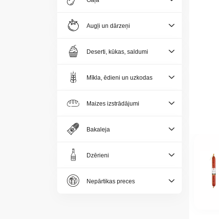
Gaļa
Jaunumi
Augļi un dārzeņi
Aktualitātes
Deserti, kūkas, saldumi
Kontakti
Mīkla, ēdieni un uzkodas
Privātuma
politika
Maizes izstrādājumi
Bakaleja
Dzērieni
LV
Nepārtikas preces
LT
EE