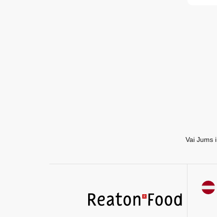
EN
RU
Vai Jums i