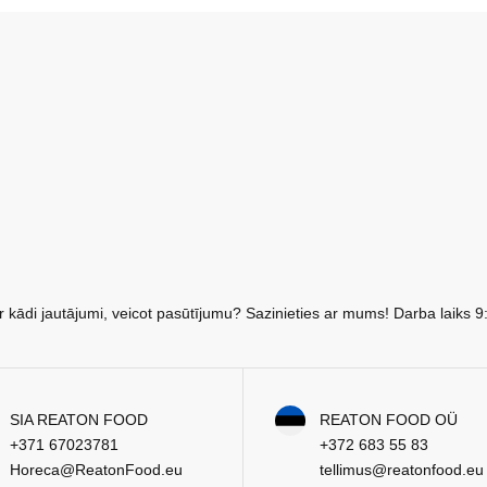
r kādi jautājumi, veicot pasūtījumu? Sazinieties ar mums! Darba laiks 9
SIA REATON FOOD
REATON FOOD OÜ
+371 67023781
+372 683 55 83
Horeca@ReatonFood.eu
tellimus@reatonfood.eu