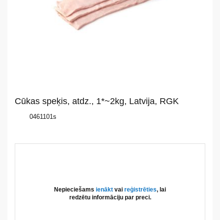
mums
Katalogs
Akcijas
Jaunumi
Cūkas speķis, atdz., 1*~2kg, Latvija, RGK
Aktualitātes
0461101s
Kontakti
Privātuma
politika
Nepieciešams
ienākt
vai
reģistrēties
, lai
redzētu informāciju par preci.