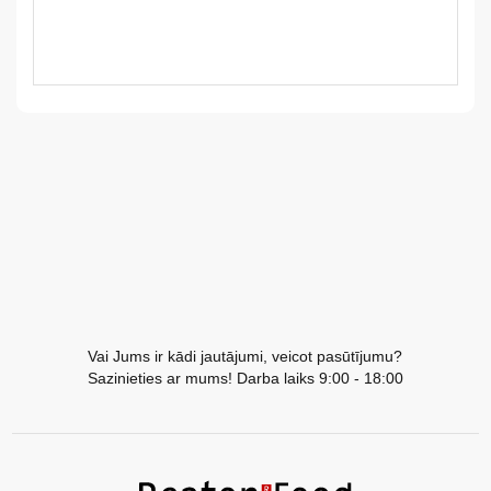
LV
LT
EE
EN
RU
Vai Jums ir kādi jautājumi, veicot pasūtījumu?
Sazinieties ar mums! Darba laiks 9:00 - 18:00