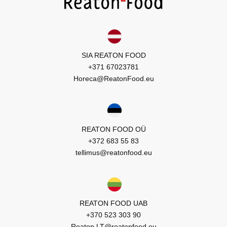
SIA REATON FOOD
+371 67023781
Horeca@ReatonFood.eu
REATON FOOD OÜ
+372 683 55 83
tellimus@reatonfood.eu
REATON FOOD UAB
+370 523 303 90
Reaton.LT@reatonfood.eu