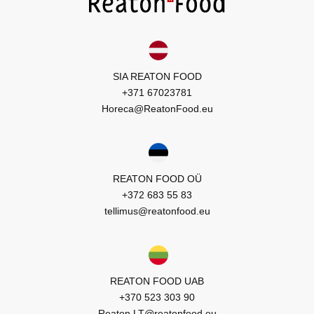
SIA REATON FOOD
+371 67023781
Horeca@ReatonFood.eu
REATON FOOD OÜ
+372 683 55 83
tellimus@reatonfood.eu
REATON FOOD UAB
+370 523 303 90
Reaton.LT@reatonfood.eu