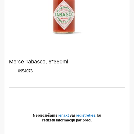
mums
Katalogs
Akcijas
Jaunumi
Mērce Tabasco, 6*350ml
Aktualitātes
0954073
Kontakti
Privātuma
politika
Nepieciešams
ienākt
vai
reģistrēties
, lai
redzētu informāciju par preci.