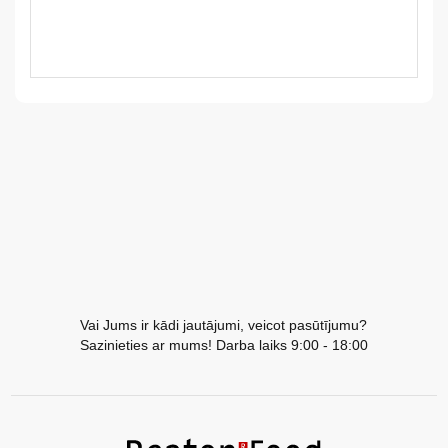
LV
LT
EE
EN
RU
Vai Jums ir kādi jautājumi, veicot pasūtījumu?
Sazinieties ar mums! Darba laiks 9:00 - 18:00