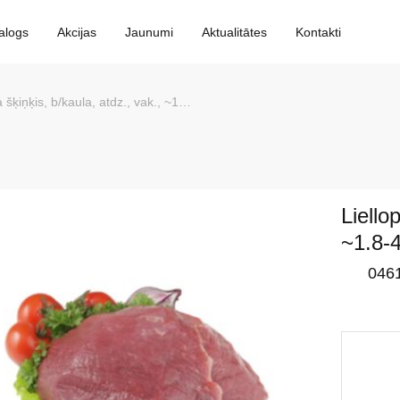
alogs
Akcijas
Jaunumi
Aktualitātes
Kontakti
šķiņķis, b/kaula, atdz., vak., ~1.8-4kg, CGK, Latvija
Liello
~1.8-4
046