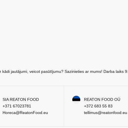
r kādi jautājumi, veicot pasūtījumu? Sazinieties ar mums! Darba laiks 9
SIA REATON FOOD
REATON FOOD OÜ
+371 67023781
+372 683 55 83
Horeca@ReatonFood.eu
tellimus@reatonfood.eu