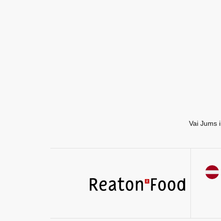
EN
RU
Vai Jums i