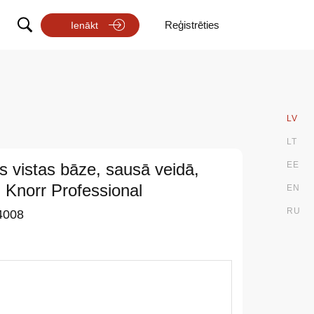
Reģistrēties
Ienākt
LV
LT
s vistas bāze, sausā veidā,
EE
 Knorr Professional
EN
RU
4008