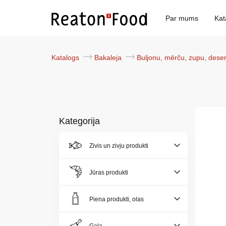
Par mums
Kat
Katalogs
Bakaleja
Buljonu, mērču, zupu, deser
Kategorija
Par
Zivis un zivju produkti
mums
Jūras produkti
Katalogs
Piena produkti, olas
Akcijas