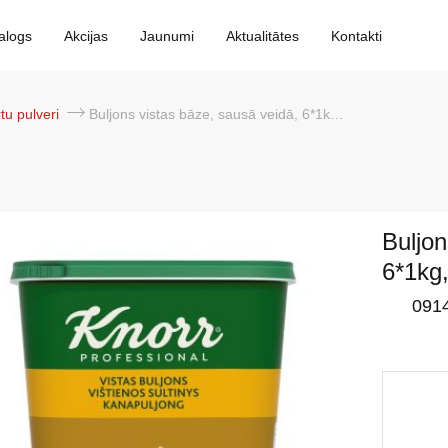
alogs
Akcijas
Jaunumi
Aktualitātes
Kontakti
tu pulveri
Buljons vistas bāze, sausā veidā, 6*1kg, Knorr Professional
Buljon
6*1kg,
091