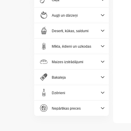
Gaļa
Jaunumi
Augļi un dārzeņi
Aktualitātes
Deserti, kūkas, saldumi
Kontakti
Mīkla, ēdieni un uzkodas
Privātuma
politika
Maizes izstrādājumi
Bakaleja
Dzērieni
LV
Nepārtikas preces
LT
EE