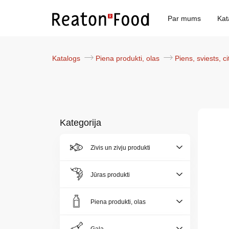
Par mums
Kat
Katalogs
Piena produkti, olas
Piens, sviests, c
Kategorija
Zivis un zivju produkti
Par
mums
Jūras produkti
Katalogs
Piena produkti, olas
Akcijas