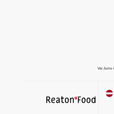
EN
RU
Vai Jums i