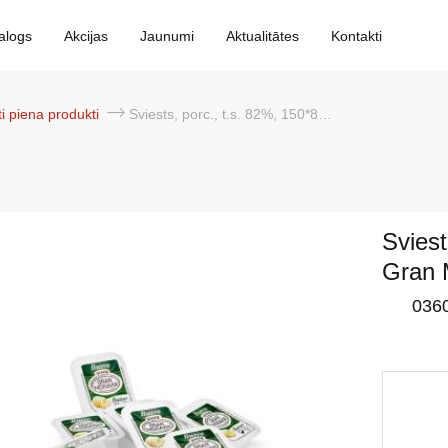
alogs
Akcijas
Jaunumi
Aktualitātes
Kontakti
iti piena produkti
Sviests, porc., t.s. 82%, 150*8g, Gran Moravia
Sviest
Gran 
036