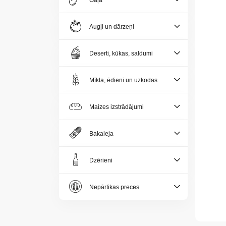
Gaļa
Jaunumi
Augļi un dārzeņi
Aktualitātes
Deserti, kūkas, saldumi
Kontakti
Mīkla, ēdieni un uzkodas
Privātuma
politika
Maizes izstrādājumi
Bakaleja
Dzērieni
LV
Nepārtikas preces
LT
EE