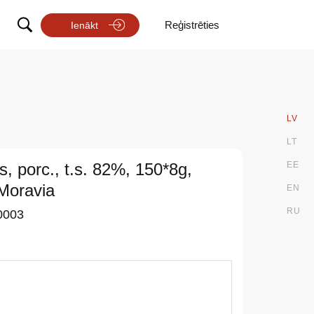
Reģistrēties
Ienākt
LV
LT
s, porc., t.s. 82%, 150*8g,
EE
Moravia
EN
RU
0003