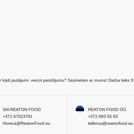
r kādi jautājumi, veicot pasūtījumu? Sazinieties ar mums! Darba laiks 9
SIA REATON FOOD
REATON FOOD OÜ
+371 67023781
+372 683 55 83
Horeca@ReatonFood.eu
tellimus@reatonfood.eu