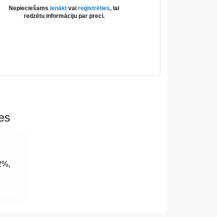
Nepieciešams
ienākt
vai
reģistrēties
, lai
redzētu informāciju par preci.
es
82%,