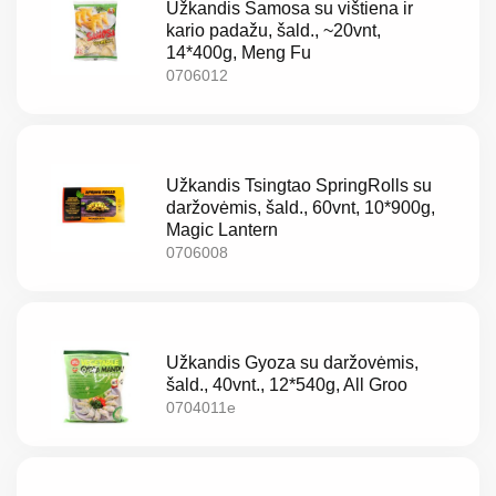
Užkandis Samosa su vištiena ir
kario padažu, šald., ~20vnt,
14*400g, Meng Fu
0706012
Užkandis Tsingtao SpringRolls su
daržovėmis, šald., 60vnt, 10*900g,
Magic Lantern
0706008
Užkandis Gyoza su daržovėmis,
šald., 40vnt., 12*540g, All Groo
0704011e