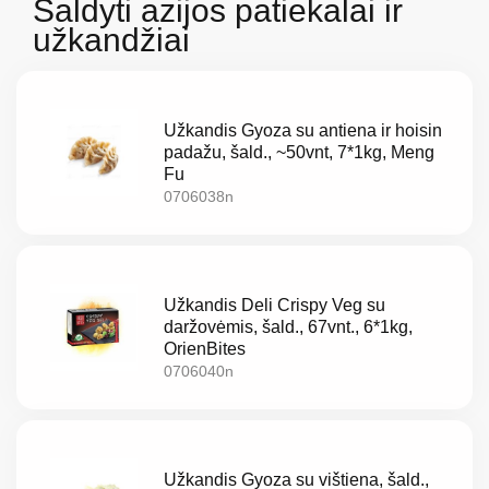
Šaldyti azijos patiekalai ir
užkandžiai
Užkandis Gyoza su antiena ir hoisin
padažu, šald., ~50vnt, 7*1kg, Meng
Fu
0706038n
Užkandis Deli Crispy Veg su
daržovėmis, šald., 67vnt., 6*1kg,
OrienBites
0706040n
Apie
Užkandis Gyoza su vištiena, šald.,