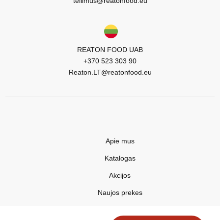
tellimus@reatonfood.eu
REATON FOOD UAB
+370 523 303 90
Reaton.LT@reatonfood.eu
Apie mus
Katalogas
Akcijos
Naujos prekes
Naujienos