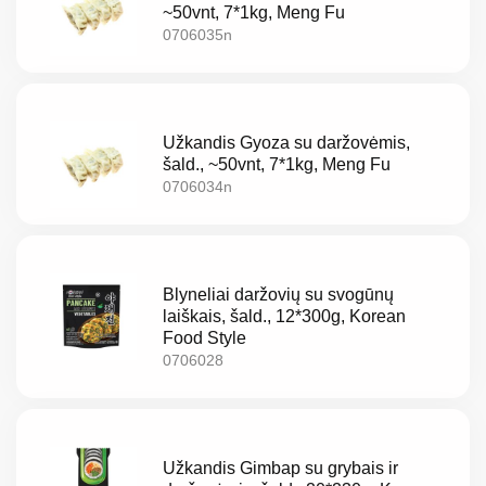
~50vnt, 7*1kg, Meng Fu
mus
0706035n
Katalogas
Akcijos
Užkandis Gyoza su daržovėmis,
šald., ~50vnt, 7*1kg, Meng Fu
Naujos
0706034n
prekes
Naujienos
Blyneliai daržovių su svogūnų
Kontaktai
laiškais, šald., 12*300g, Korean
Food Style
0706028
Privatumo
politika
Užkandis Gimbap su grybais ir