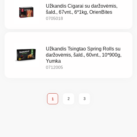
Užkandis Cigarai su daržovėmis,
šald., 67vnt., 6*1kg, OrienBites
0705018
Užkandis Tsingtao Spring Rolls su
daržovėmis, šald., 60vnt., 10*900g,
Yumka
0712005
Page
Page
Page
You're currently reading page
2
3
1