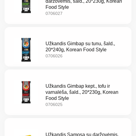
daržovėmis, šald., 20*230g, Korean
Food Style
0706027
LV
Užkandis Gimbap su tunu, šald.,
LT
20*240g, Korean Food Style
0706026
EE
EN
RU
Užkandis Gimbap kept., tofu ir
varnalėša, šald., 20*230g, Korean
Food Style
0706025
Užkandis Samosa su daržovėmis,