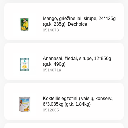
Naujienos
Mango, griežinėliai, sirupe, 24*425g
(gr.k. 235g), Dechoice
Kontaktai
0514073
Privatumo
politika
Ananasai, žiedai, sirupe, 12*850g
(gr.k. 490g)
0514071a
Kokteilis egzotinių vaisių, konserv.,
LV
6*3,035kg (gr.k. 1.84kg)
0512065
LT
EE