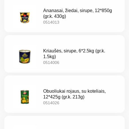
EN
Ananasai, žiedai, sirupe, 12*850g
(gr.k. 430g)
RU
0514013
Kriaušės, sirupe, 6*2.5kg (gr.k.
1.5kg)
0514006
Obuoliukai rojaus, su koteliais,
12*425g (gr.k. 213g)
0514026