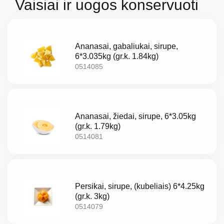
Vaisiai ir uogos konservuoti
Ananasai, gabaliukai, sirupe,
6*3.035kg (gr.k. 1.84kg)
0514085
Apie
Ananasai, žiedai, sirupe, 6*3.05kg
(gr.k. 1.79kg)
mus
0514081
Katalogas
Akcijos
Persikai, sirupe, (kubeliais) 6*4.25kg
(gr.k. 3kg)
Naujos
0514079
prekes