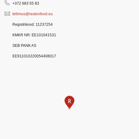
+372 683 55 83
politika
tellimus@reatonfood.eu
Registrikood: 11237254
KMKR NR: EE101041531
SEB PANK AS
EE911010220054408017
LV
LT
EE
EN
RU