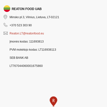
REATON FOOD UAB
Minsko pl.3, Vilnius, Lietuva, LT-02121
+370 523 303 90
Reaton.LT@reatonfood.eu
Įmonės kodas: 111693813
PVM mokėtojo kodas: LT116938113
SEB BANK AB
LT767044060001675860