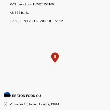
PVN maks. kods: LV40203501005
AS SEB banka
Apie
IBAN (EUR): LV06UNLA0055003726925
mus
Katalogas
Akcijos
Naujos
prekes
Naujienos
Kontaktai
REATON FOOD OÜ
Priisle tee 16, Tallinn, Estonia, 13914
Privatumo