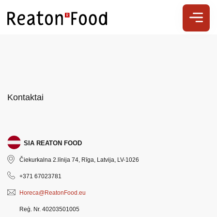
Kontaktai
SIA REATON FOOD
Čiekurkalna 2.līnija 74, Rīga, Latvija, LV-1026
+371 67023781
Horeca@ReatonFood.eu
Reģ. Nr. 40203501005