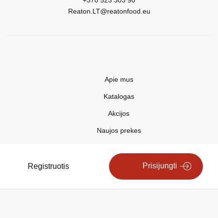
+370 523 303 90
Reaton.LT@reatonfood.eu
Apie mus
Katalogas
Akcijos
Naujos prekes
Naujienos
Kontaktai
Prisijungti
Registruotis
Privatumo politika