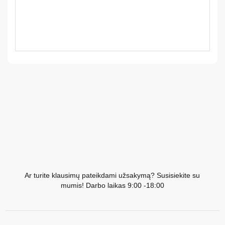
LV
LT
EE
EN
RU
Ar turite klausimų pateikdami užsakymą? Susisiekite su
mumis! Darbo laikas 9:00 -18:00