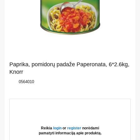
Apie
mus
Katalogas
Akcijos
Paprika, pomidorų padaže Paperonata, 6*2.6kg,
Naujos
Knorr
prekes
0564010
Naujienos
Kontaktai
Privatumo
Reikia
login
or
register
norėdami
pamatyti informaciją apie produktą.
politika