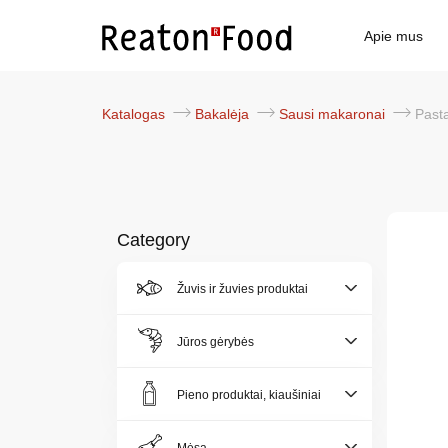
Apie mus
Katalogas
Bakalėja
Sausi makaronai
Pas
Category
Žuvis ir žuvies produktai
Apie
mus
Jūros gėrybės
Katalogas
Pieno produktai, kiaušiniai
Akcijos