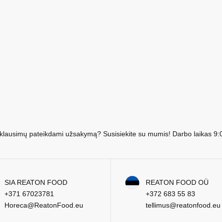
e klausimų pateikdami užsakymą? Susisiekite su mumis! Darbo laikas 9:
SIA REATON FOOD
REATON FOOD OÜ
+371 67023781
+372 683 55 83
Horeca@ReatonFood.eu
tellimus@reatonfood.eu