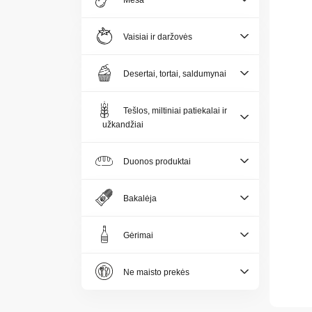
Mėsa
Naujos
prekes
Vaisiai ir daržovės
Naujienos
Desertai, tortai, saldumynai
Kontaktai
Tešlos, miltiniai patiekalai ir
užkandžiai
Privatumo
politika
Duonos produktai
Bakalėja
Gėrimai
LV
Ne maisto prekės
LT