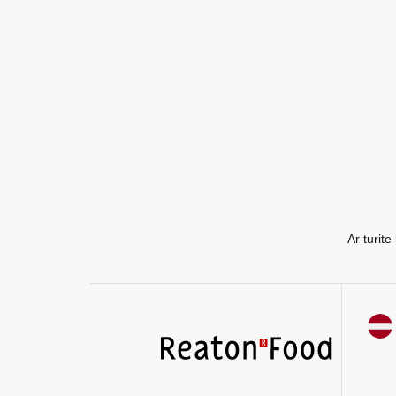
EE
EN
RU
Ar turit