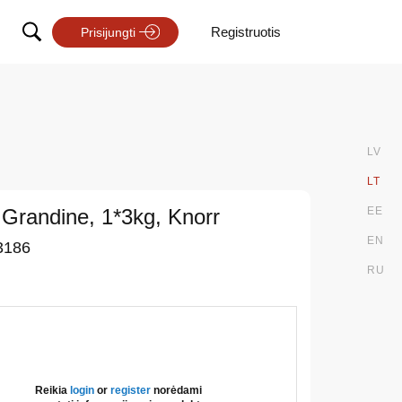
Registruotis
Prisijungti
LV
LT
 Grandine, 1*3kg, Knorr
EE
EN
3186
RU
Reikia
login
or
register
norėdami