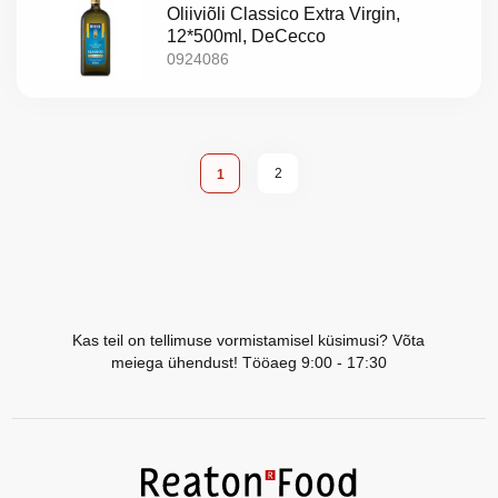
Oliiviõli Classico Extra Virgin,
12*500ml, DeCecco
0924086
Page
Page
You're currently reading page
2
1
Kas teil on tellimuse vormistamisel küsimusi? Võta
meiega ühendust! Tööaeg 9:00 - 17:30