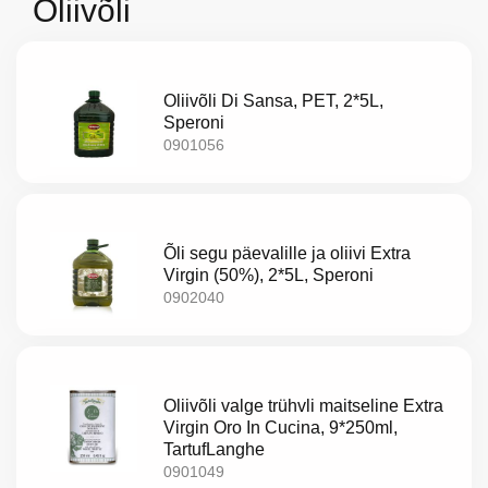
Oliivõli
Oliivõli Di Sansa, PET, 2*5L,
Speroni
0901056
Õli segu päevalille ja oliivi Extra
Virgin (50%), 2*5L, Speroni
0902040
Meist
Oliivõli valge trühvli maitseline Extra
Virgin Oro In Cucina, 9*250ml,
Kataloog
TartufLanghe
0901049