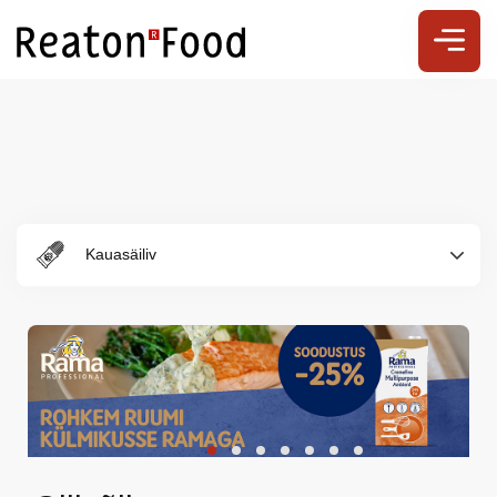
Kauasäiliv