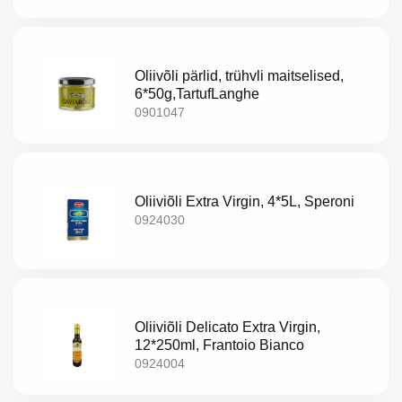
Eripakkumine
Uued
tooted
Oliivõli pärlid, trühvli maitselised,
6*50g,TartufLanghe
Üritused
0901047
Kontaktid
Privaatsuspoliitika
Oliiviõli Extra Virgin, 4*5L, Speroni
0924030
Oliiviõli Delicato Extra Virgin,
12*250ml, Frantoio Bianco
0924004
LV