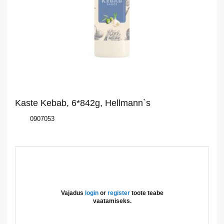
Kataloog
Eripakkumine
Uued
tooted
Kaste Kebab, 6*842g, Hellmann`s
Üritused
0907053
Kontaktid
Privaatsuspoliitika
Vajadus
login
or
register
toote teabe
vaatamiseks.