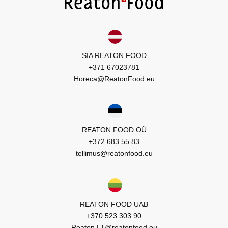
SIA REATON FOOD
+371 67023781
Horeca@ReatonFood.eu
REATON FOOD OÜ
+372 683 55 83
tellimus@reatonfood.eu
REATON FOOD UAB
+370 523 303 90
Reaton.LT@reatonfood.eu