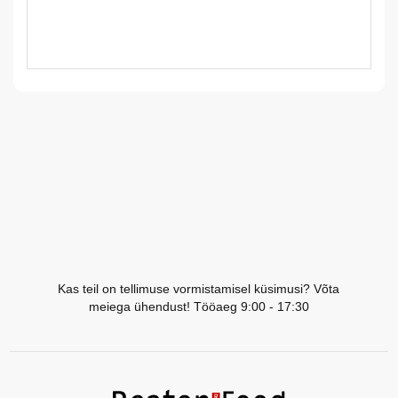
LV
LT
EE
EN
RU
Kas teil on tellimuse vormistamisel küsimusi? Võta
meiega ühendust! Tööaeg 9:00 - 17:30